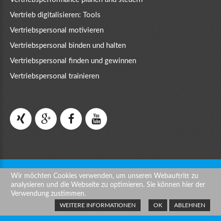
Vertrieb digitalisieren: Tools
Vertriebspersonal motivieren
Vertriebspersonal binden und halten
Vertriebspersonal finden und gewinnen
Vertriebspersonal trainieren
Wir möchten Cookies verwenden, um unseren Webauftritt zu
©
2026
BATAVER Vertriebs GmbH
Datenschutzerklärung /
analysieren und die Webseite zu optimieren. Sie können hier der
Impressum
Verwendung zustimmen.
WEITERE INFORMATIONEN
OK
ABLEHNEN
Back to desktop version